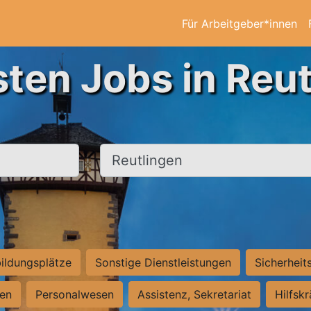
Für Arbeitgeber*innen
sten Jobs in Reut
Ort, Stadt
ildungsplätze
Sonstige Dienstleistungen
Sicherheit
ten
Personalwesen
Assistenz, Sekretariat
Hilfsk