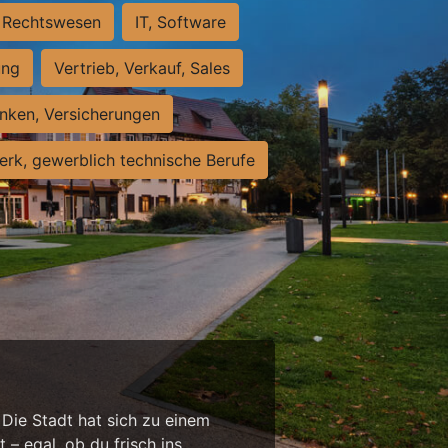
Rechtswesen
IT, Software
ung
Vertrieb, Verkauf, Sales
nken, Versicherungen
rk, gewerblich technische Berufe
 Die Stadt hat sich zu einem
 – egal, ob du frisch ins