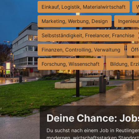
Einkauf, Logistik, Materialwirtschaft
W
Marketing, Werbung, Design
Ingenieu
Selbstständigkeit, Freelancer, Franchise
Finanzen, Controlling, Verwaltung
Öff
Forschung, Wissenschaft
Bildung, Erz
Deine Chance: Job
Du suchst nach einem Job in Reutlingen,
modernen, wirtschaftsstarken Standort e