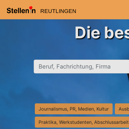
REUTLINGEN
Die be
Beruf, Fachrichtung, Firma
Journalismus, PR, Medien, Kultur
Ausb
Praktika, Werkstudenten, Abschlussarbei