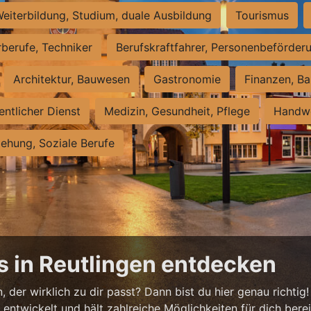
eiterbildung, Studium, duale Ausbildung
Tourismus
rberufe, Techniker
Berufskraftfahrer, Personenbeförder
Architektur, Bauwesen
Gastronomie
Finanzen, Ba
entlicher Dienst
Medizin, Gesundheit, Pflege
Handwe
iehung, Soziale Berufe
s in Reutlingen entdecken
 der wirklich zu dir passt? Dann bist du hier genau richtig!
ntwickelt und hält zahlreiche Möglichkeiten für dich bereit