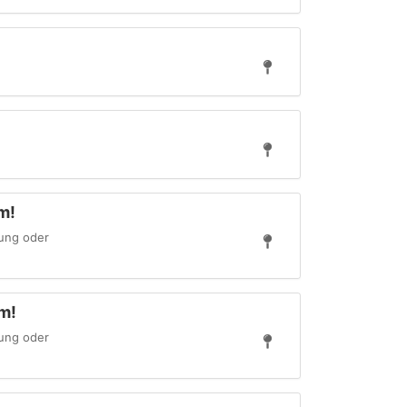
m!
tung oder
am!
tung oder