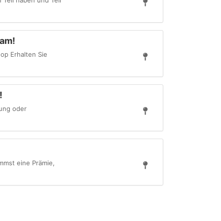
 Teil haben und Teil
eam!
op Erhalten Sie
!
tung oder
mmst eine Prämie,