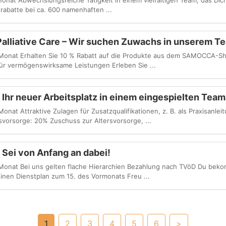
onat Abwechslungsreiche Tätigkeit in einem vielfältigen Team, das Dich
nrabatte bei ca. 600 namenhaften ...
Palliative Care – Wir suchen Zuwachs in unserem T
Monat Erhalten Sie 10 % Rabatt auf die Produkte aus dem SAMOCCA-Sh
ür vermögenswirksame Leistungen Erleben Sie ...
 Ihr neuer Arbeitsplatz in einem eingespielten Team
nat Attraktive Zulagen für Zusatzqualifikationen, z. B. als Praxisanlei
rsvorsorge: 20% Zuschuss zur Altersvorsorge, ...
 Sei von Anfang an dabei!
Monat Bei uns gelten flache Hierarchien Bezahlung nach TVöD Du beko
inen Dienstplan zum 15. des Vormonats Freu ...
1
2
3
4
5
6
>