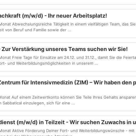
hkraft (m/w/d) - Ihr neuer Arbeitsplatz!
onat Abwechslungsreiche Tätigkeit in einem vielfältigen Team, das Sie 
it von Beruf und Familie sowie der ...
– Zur Verstärkung unseres Teams suchen wir Sie!
onat Freie Tage für Einsätze am 24.12. und 31.12., damit Sie die Feier
t- und Weiterbildungsmöglichkeiten in unserem ...
Zentrum für Intensivmedizin (ZIM) – Wir haben den
onat Auf einem Zeitwertkonto können Sie Teile Ihres Gehalts ansparen
Sabbatical einzulegen, sich für eine ...
dienst (m/w/d) in Teilzeit - Wir suchen Zuwachs in
 Monat Aktive Förderung Deiner Fort- und Weiterbildungswünsche - mi