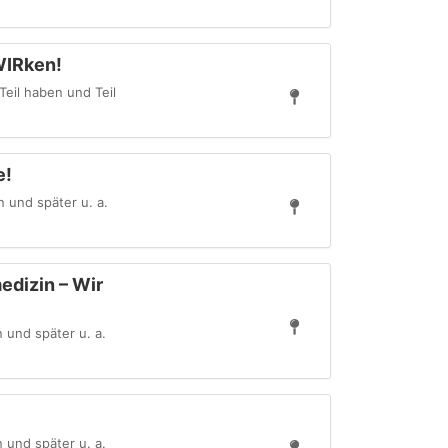
WIRken!
Teil haben und Teil
e!
 und später u. a.
medizin – Wir
 und später u. a.
 und später u. a.