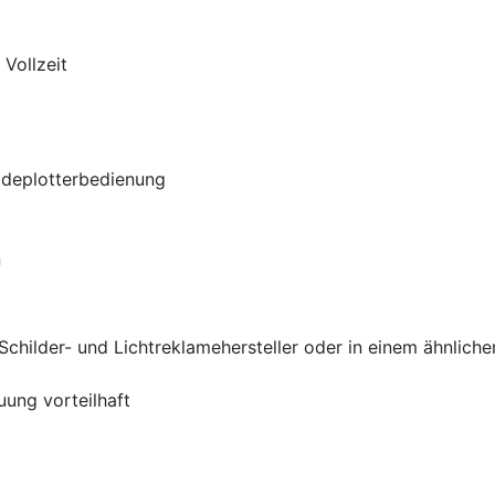
 Vollzeit
eideplotterbedienung
n
childer- und Lichtreklamehersteller oder in einem ähnliche
uung vorteilhaft