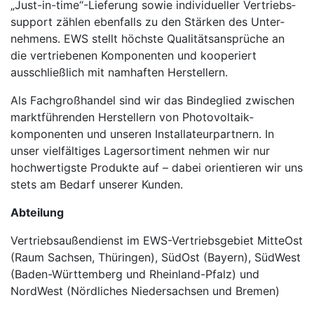
„Just-in-time“-Lieferung sowie individueller Vertriebs­
support zählen ebenfalls zu den Stärken des Unter­
nehmens. EWS stellt höchste Qualitäts­ansprüche an
die ver­triebenen Kom­ponen­ten und kooperiert
ausschließlich mit namhaften Her­stellern.
Als Fachgroßhandel sind wir das Binde­glied zwischen
marktführen­den Her­stellern von Photovol­taik­
komponenten und unseren Instal­lateur­partnern. In
unser vielfältiges Lager­sorti­ment nehmen wir nur
hochwertigste Produkte auf – dabei orientieren wir uns
stets am Bedarf unserer Kunden.
Abteilung
Vertriebsaußendienst im EWS-Vertriebsgebiet MitteOst
(Raum Sachsen, Thüringen), SüdOst (Bayern), SüdWest
(Baden-Württemberg und Rheinland-Pfalz) und
NordWest (Nördliches Niedersachsen und Bremen)