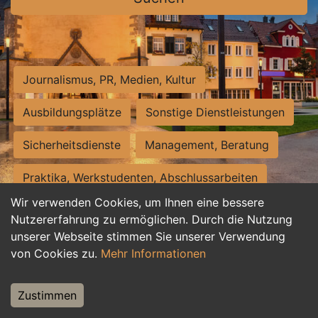
Journalismus, PR, Medien, Kultur
Ausbildungsplätze
Sonstige Dienstleistungen
Sicherheitsdienste
Management, Beratung
Praktika, Werkstudenten, Abschlussarbeiten
Wir verwenden Cookies, um Ihnen eine bessere
Personalwesen
Assistenz, Sekretariat
Nutzererfahrung zu ermöglichen. Durch die Nutzung
unserer Webseite stimmen Sie unserer Verwendung
Hilfskräfte, Aushilfs- und Nebenjobs
von Cookies zu.
Mehr Informationen
Einkauf, Logistik, Materialwirtschaft
Zustimmen
Weiterbildung, Studium, duale Ausbildung