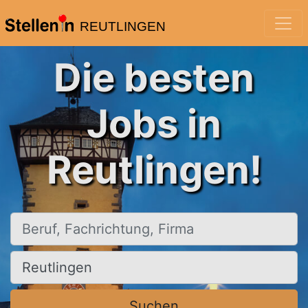
REUTLINGEN
Die besten
Jobs in
Reutlingen!
Beruf, Fachrichtung, Firma
Ort, Stadt
Suchen