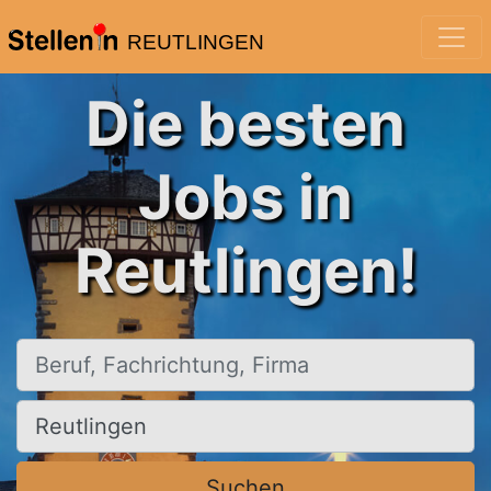
REUTLINGEN
Die besten
Jobs in
Reutlingen!
Beruf, Fachrichtung, Firma
Ort, Stadt
Suchen