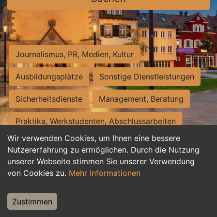
Journalismus, PR, Medien, Kultur
Ausbildungsplätze
Sonstige Dienstleistungen
Sicherheitsdienste
Management, Beratung
Praktika, Werkstudenten, Abschlussarbeiten
Wir verwenden Cookies, um Ihnen eine bessere
Personalwesen
Assistenz, Sekretariat
Nutzererfahrung zu ermöglichen. Durch die Nutzung
unserer Webseite stimmen Sie unserer Verwendung
Hilfskräfte, Aushilfs- und Nebenjobs
von Cookies zu.
Mehr Informationen
Einkauf, Logistik, Materialwirtschaft
Zustimmen
Weiterbildung, Studium, duale Ausbildung