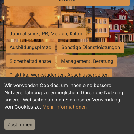
Journalismus, PR, Medien, Kultur
Ausbildungsplätze
Sonstige Dienstleistungen
Sicherheitsdienste
Management, Beratung
Praktika, Werkstudenten, Abschlussarbeiten
Wir verwenden Cookies, um Ihnen eine bessere
Personalwesen
Assistenz, Sekretariat
Nutzererfahrung zu ermöglichen. Durch die Nutzung
unserer Webseite stimmen Sie unserer Verwendung
Hilfskräfte, Aushilfs- und Nebenjobs
von Cookies zu.
Mehr Informationen
Einkauf, Logistik, Materialwirtschaft
Zustimmen
Weiterbildung, Studium, duale Ausbildung