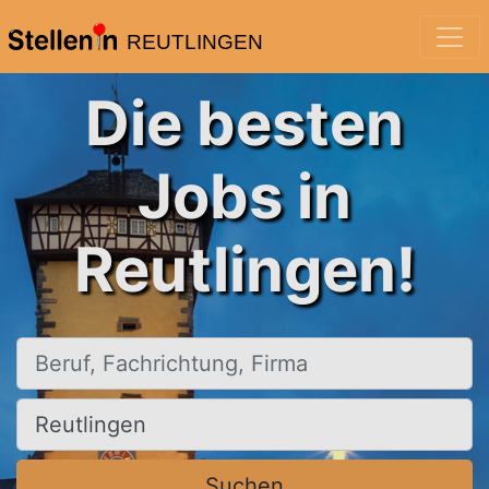
REUTLINGEN
Die besten
Jobs in
Reutlingen!
Beruf, Fachrichtung, Firma
Ort, Stadt
Suchen