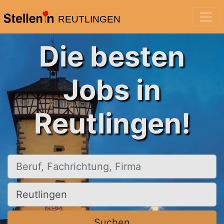
REUTLINGEN
Die besten
Jobs in
Reutlingen!
Beruf, Fachrichtung, Firma
Ort, Stadt
Suchen