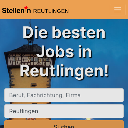
REUTLINGEN
Die besten
Jobs in
Reutlingen!
Beruf, Fachrichtung, Firma
Ort, Stadt
Suchen