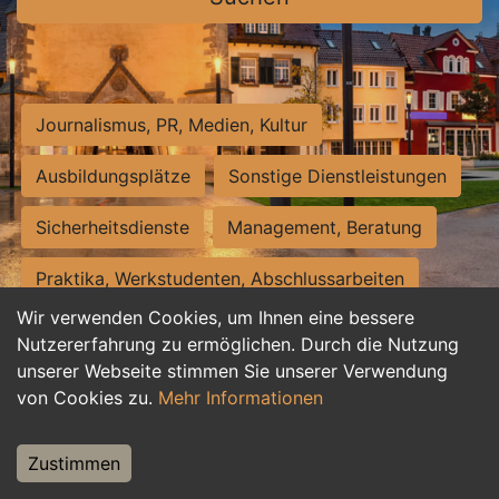
Journalismus, PR, Medien, Kultur
Ausbildungsplätze
Sonstige Dienstleistungen
Sicherheitsdienste
Management, Beratung
Praktika, Werkstudenten, Abschlussarbeiten
Wir verwenden Cookies, um Ihnen eine bessere
Personalwesen
Assistenz, Sekretariat
Nutzererfahrung zu ermöglichen. Durch die Nutzung
unserer Webseite stimmen Sie unserer Verwendung
Hilfskräfte, Aushilfs- und Nebenjobs
von Cookies zu.
Mehr Informationen
Einkauf, Logistik, Materialwirtschaft
Zustimmen
Weiterbildung, Studium, duale Ausbildung