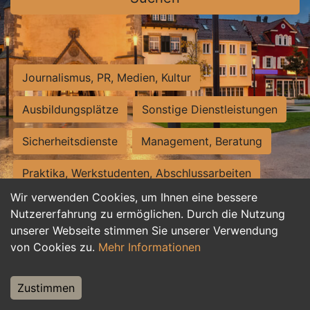
Journalismus, PR, Medien, Kultur
Ausbildungsplätze
Sonstige Dienstleistungen
Sicherheitsdienste
Management, Beratung
Praktika, Werkstudenten, Abschlussarbeiten
Wir verwenden Cookies, um Ihnen eine bessere
Personalwesen
Assistenz, Sekretariat
Nutzererfahrung zu ermöglichen. Durch die Nutzung
unserer Webseite stimmen Sie unserer Verwendung
Hilfskräfte, Aushilfs- und Nebenjobs
von Cookies zu.
Mehr Informationen
Einkauf, Logistik, Materialwirtschaft
Zustimmen
Weiterbildung, Studium, duale Ausbildung