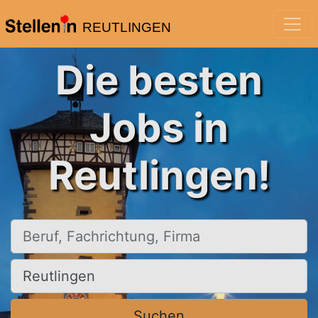
REUTLINGEN
Die besten
Jobs in
Reutlingen!
Beruf, Fachrichtung, Firma
Ort, Stadt
Suchen