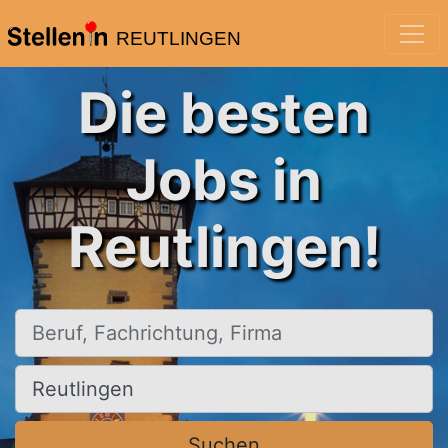
REUTLINGEN
Die besten
Jobs in
Reutlingen!
Beruf, Fachrichtung, Firma
Ort, Stadt
Suchen