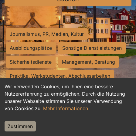
Journalismus, PR, Medien, Kultur
Ausbildungsplätze
Sonstige Dienstleistungen
Sicherheitsdienste
Management, Beratung
Praktika, Werkstudenten, Abschlussarbeiten
Wir verwenden Cookies, um Ihnen eine bessere
Personalwesen
Assistenz, Sekretariat
Nutzererfahrung zu ermöglichen. Durch die Nutzung
unserer Webseite stimmen Sie unserer Verwendung
Hilfskräfte, Aushilfs- und Nebenjobs
von Cookies zu.
Mehr Informationen
Einkauf, Logistik, Materialwirtschaft
Zustimmen
Weiterbildung, Studium, duale Ausbildung