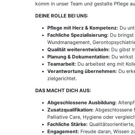
komm in unser Team und gestalte Pflege au
DEINE ROLLE BEI UNS:
Pflege mit Herz & Kompetenz:
Du unte
Fachliche Spezialisierung:
Du bringst 
Wundmanagement, Gerontopsychiatrie, P
Qualität weiterentwickeln:
Du gibst I
Planung & Dokumentation:
Du wirkst 
Teamarbeit:
Du arbeitest eng mit Kol
Verantwortung übernehmen:
Du erke
zielgerichtet.
DAS MACHT DICH AUS:
Abgeschlossene Ausbildung:
Altenpf
Zusatzqualifikation:
Abgeschlossene fa
Palliative Care, Hygiene oder vergleic
Fachliche Stärke:
Qualitätsorientierte
Engagement:
Freude daran, Wissen zu