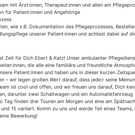
Team mit Ärzt:innen, Therapeut:innen und allen am Pflegep
n für Patient:innen und Angehörige
ozess
iten, wie z.B. Dokumentation des Pflegeprozesses, Bestell
ngspflege unserer Patient:innen und achtest dabei auf die
st Zeit für Dich Ebert & Katz! Unser ambulanter Pflegedi
ter:innen, die alle eine familiäre und freundliche Atmosph
sere Patient:innen und haben uns in dieser kurzen Zeitspa
eiten – wir legen großen Wert darauf, dass jede:r seine Mei
eam ist cool und offen, und wir freuen uns darauf, Dich k
gen, darunter zwei Schaltwagen und ein Automatikfahrzeug
Pro Tag finden drei Touren am Morgen und eine am Spätnach
0 und 15 variiert. Komm zu uns und werde Teil eines Teams, 
Deine Bewerbung!