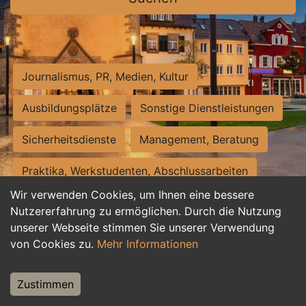
Journalismus, PR, Medien, Kultur
Ausbildungsplätze
Sonstige Dienstleistungen
Sicherheitsdienste
Management, Beratung
Praktika, Werkstudenten, Abschlussarbeiten
Wir verwenden Cookies, um Ihnen eine bessere
Personalwesen
Assistenz, Sekretariat
Nutzererfahrung zu ermöglichen. Durch die Nutzung
unserer Webseite stimmen Sie unserer Verwendung
Hilfskräfte, Aushilfs- und Nebenjobs
von Cookies zu.
Mehr Informationen
Einkauf, Logistik, Materialwirtschaft
Zustimmen
Weiterbildung, Studium, duale Ausbildung