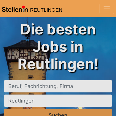
REUTLINGEN
Die besten
Jobs in
Reutlingen!
Beruf, Fachrichtung, Firma
Ort, Stadt
Suchen