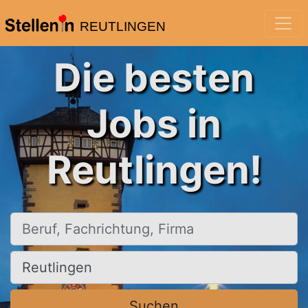
REUTLINGEN
Die besten
Jobs in
Reutlingen!
Beruf, Fachrichtung, Firma
Ort, Stadt
Suchen