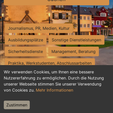
Journalismus, PR, Medien, Kultur
Ausbildungsplätze
Sonstige Dienstleistungen
Sicherheitsdienste
Management, Beratung
Praktika, Werkstudenten, Abschlussarbeiten
Wir verwenden Cookies, um Ihnen eine bessere
Personalwesen
Assistenz, Sekretariat
Nutzererfahrung zu ermöglichen. Durch die Nutzung
unserer Webseite stimmen Sie unserer Verwendung
Hilfskräfte, Aushilfs- und Nebenjobs
von Cookies zu.
Mehr Informationen
Einkauf, Logistik, Materialwirtschaft
Zustimmen
Weiterbildung, Studium, duale Ausbildung