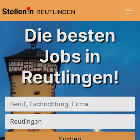
REUTLINGEN
Die besten
Jobs in
Reutlingen!
Beruf, Fachrichtung, Firma
Ort, Stadt
Suchen