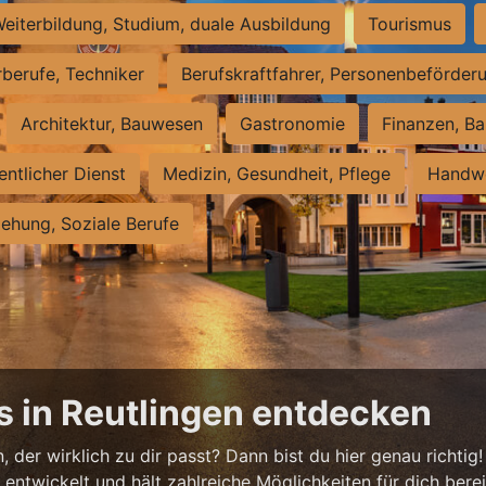
eiterbildung, Studium, duale Ausbildung
Tourismus
rberufe, Techniker
Berufskraftfahrer, Personenbeförder
Architektur, Bauwesen
Gastronomie
Finanzen, Ba
entlicher Dienst
Medizin, Gesundheit, Pflege
Handwe
iehung, Soziale Berufe
s in Reutlingen entdecken
 der wirklich zu dir passt? Dann bist du hier genau richtig!
ntwickelt und hält zahlreiche Möglichkeiten für dich bereit