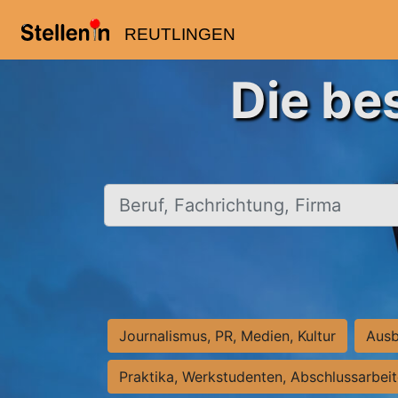
REUTLINGEN
Die be
Beruf, Fachrichtung, Firma
Journalismus, PR, Medien, Kultur
Ausb
Praktika, Werkstudenten, Abschlussarbei