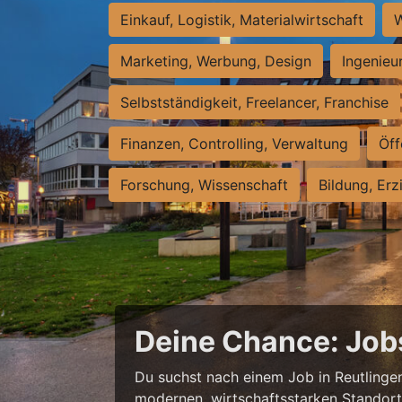
Einkauf, Logistik, Materialwirtschaft
W
Marketing, Werbung, Design
Ingenieu
Selbstständigkeit, Freelancer, Franchise
Finanzen, Controlling, Verwaltung
Öff
Forschung, Wissenschaft
Bildung, Erz
Deine Chance: Job
Du suchst nach einem Job in Reutlingen,
modernen, wirtschaftsstarken Standort e