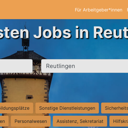
Für Arbeitgeber*innen
sten Jobs in Reut
Ort, Stadt
ildungsplätze
Sonstige Dienstleistungen
Sicherheit
ten
Personalwesen
Assistenz, Sekretariat
Hilfsk