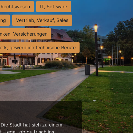
Rechtswesen
IT, Software
ung
Vertrieb, Verkauf, Sales
nken, Versicherungen
rk, gewerblich technische Berufe
 Die Stadt hat sich zu einem
 – egal, ob du frisch ins