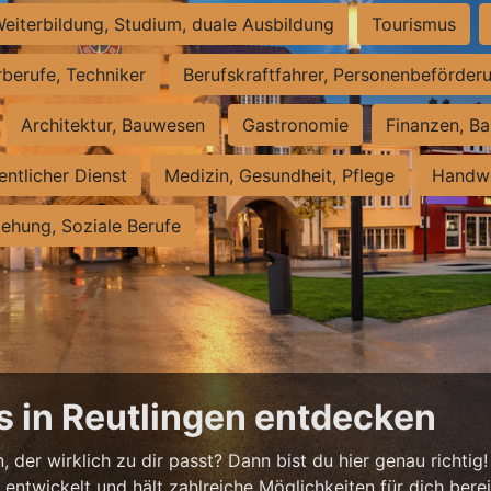
eiterbildung, Studium, duale Ausbildung
Tourismus
rberufe, Techniker
Berufskraftfahrer, Personenbeförder
Architektur, Bauwesen
Gastronomie
Finanzen, Ba
entlicher Dienst
Medizin, Gesundheit, Pflege
Handwe
iehung, Soziale Berufe
s in Reutlingen entdecken
 der wirklich zu dir passt? Dann bist du hier genau richtig!
ntwickelt und hält zahlreiche Möglichkeiten für dich bereit