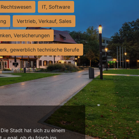
Rechtswesen
IT, Software
ung
Vertrieb, Verkauf, Sales
nken, Versicherungen
rk, gewerblich technische Berufe
 Die Stadt hat sich zu einem
 – egal, ob du frisch ins