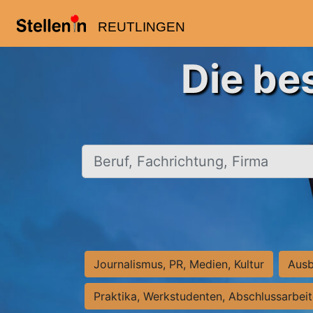
REUTLINGEN
Die be
Beruf, Fachrichtung, Firma
Journalismus, PR, Medien, Kultur
Ausb
Praktika, Werkstudenten, Abschlussarbei