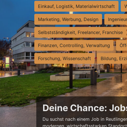
Einkauf, Logistik, Materialwirtschaft
W
Marketing, Werbung, Design
Ingenieu
Selbstständigkeit, Freelancer, Franchise
Finanzen, Controlling, Verwaltung
Öff
Forschung, Wissenschaft
Bildung, Erz
Deine Chance: Job
Du suchst nach einem Job in Reutlingen,
modernen, wirtschaftsstarken Standort e