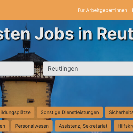
Für Arbeitgeber*innen
sten Jobs in Reut
Ort, Stadt
ildungsplätze
Sonstige Dienstleistungen
Sicherheit
ten
Personalwesen
Assistenz, Sekretariat
Hilfsk