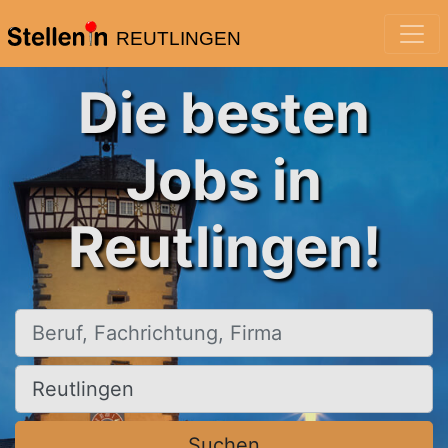
REUTLINGEN
Die besten
Jobs in
Reutlingen!
Beruf, Fachrichtung, Firma
Ort, Stadt
Suchen