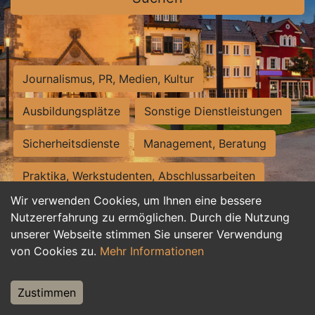
Journalismus, PR, Medien, Kultur
Ausbildungsplätze
Sonstige Dienstleistungen
Sicherheitsdienste
Management, Beratung
Praktika, Werkstudenten, Abschlussarbeiten
Wir verwenden Cookies, um Ihnen eine bessere
Personalwesen
Assistenz, Sekretariat
Nutzererfahrung zu ermöglichen. Durch die Nutzung
unserer Webseite stimmen Sie unserer Verwendung
Hilfskräfte, Aushilfs- und Nebenjobs
von Cookies zu.
Mehr Informationen
Einkauf, Logistik, Materialwirtschaft
Zustimmen
Weiterbildung, Studium, duale Ausbildung