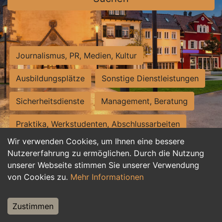
Journalismus, PR, Medien, Kultur
Ausbildungsplätze
Sonstige Dienstleistungen
Sicherheitsdienste
Management, Beratung
Praktika, Werkstudenten, Abschlussarbeiten
Wir verwenden Cookies, um Ihnen eine bessere
Personalwesen
Assistenz, Sekretariat
Nutzererfahrung zu ermöglichen. Durch die Nutzung
unserer Webseite stimmen Sie unserer Verwendung
Hilfskräfte, Aushilfs- und Nebenjobs
von Cookies zu.
Mehr Informationen
Einkauf, Logistik, Materialwirtschaft
Zustimmen
Weiterbildung, Studium, duale Ausbildung