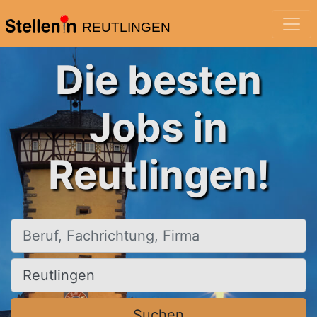
REUTLINGEN
Die besten
Jobs in
Reutlingen!
Beruf, Fachrichtung, Firma
Ort, Stadt
Suchen