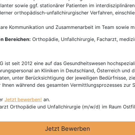
nter sowie ggf. stationärer Patienten im interdisziplinäre
er orthopädisch-unfallchirurgischer Verfahren, einschließl
klare Kommunikation und Zusammenarbeit im Team sowie mi
en Bereichen:
Orthopädie, Unfallchirurgie, Facharzt, mediz
t seit 2012 eine auf das Gesundheitswesen hochspezialisi
hrungspersonal an Kliniken in Deutschland, Österreich und d
en, unter Berücksichtigung der jeweiligen Bedürfnisse, zi
 Ihnen während des gesamten Vermittlungsprozesses zur Sei
er
Jetzt bewerben!
an.
arzt Orthopädie und Unfallchirurgie (m/w/d) im Raum Ostfil
Jetzt Bewerben