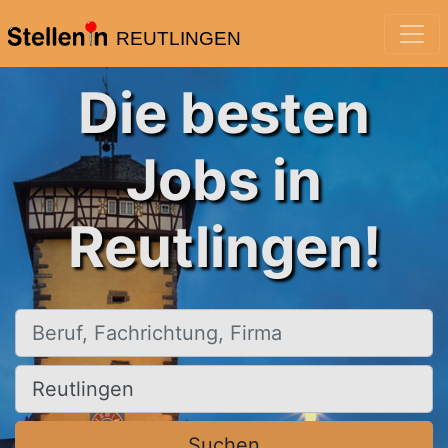
REUTLINGEN
Die besten
Jobs in
Reutlingen!
Beruf, Fachrichtung, Firma
Ort, Stadt
Suchen