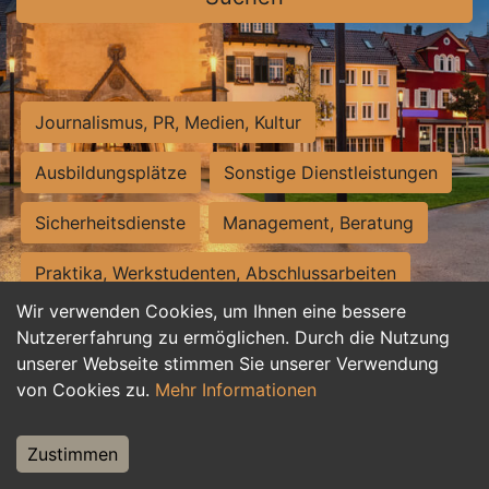
Journalismus, PR, Medien, Kultur
Ausbildungsplätze
Sonstige Dienstleistungen
Sicherheitsdienste
Management, Beratung
Praktika, Werkstudenten, Abschlussarbeiten
Wir verwenden Cookies, um Ihnen eine bessere
Personalwesen
Assistenz, Sekretariat
Nutzererfahrung zu ermöglichen. Durch die Nutzung
unserer Webseite stimmen Sie unserer Verwendung
Hilfskräfte, Aushilfs- und Nebenjobs
von Cookies zu.
Mehr Informationen
Einkauf, Logistik, Materialwirtschaft
Zustimmen
Weiterbildung, Studium, duale Ausbildung