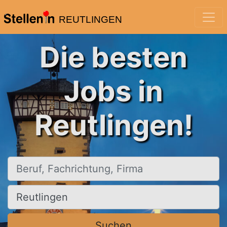
REUTLINGEN
Die besten
Jobs in
Reutlingen!
Beruf, Fachrichtung, Firma
Ort, Stadt
Suchen