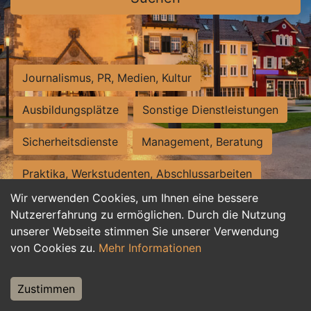
Journalismus, PR, Medien, Kultur
Ausbildungsplätze
Sonstige Dienstleistungen
Sicherheitsdienste
Management, Beratung
Praktika, Werkstudenten, Abschlussarbeiten
Wir verwenden Cookies, um Ihnen eine bessere
Personalwesen
Assistenz, Sekretariat
Nutzererfahrung zu ermöglichen. Durch die Nutzung
unserer Webseite stimmen Sie unserer Verwendung
Hilfskräfte, Aushilfs- und Nebenjobs
von Cookies zu.
Mehr Informationen
Einkauf, Logistik, Materialwirtschaft
Zustimmen
Weiterbildung, Studium, duale Ausbildung