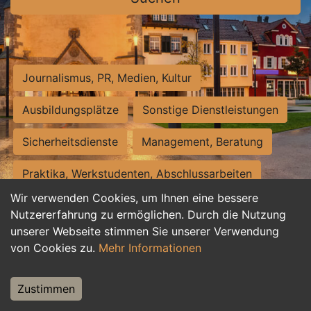
Journalismus, PR, Medien, Kultur
Ausbildungsplätze
Sonstige Dienstleistungen
Sicherheitsdienste
Management, Beratung
Praktika, Werkstudenten, Abschlussarbeiten
Wir verwenden Cookies, um Ihnen eine bessere
Personalwesen
Assistenz, Sekretariat
Nutzererfahrung zu ermöglichen. Durch die Nutzung
unserer Webseite stimmen Sie unserer Verwendung
Hilfskräfte, Aushilfs- und Nebenjobs
von Cookies zu.
Mehr Informationen
Einkauf, Logistik, Materialwirtschaft
Zustimmen
Weiterbildung, Studium, duale Ausbildung