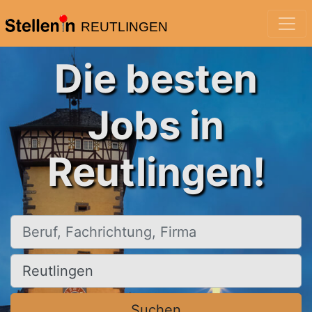
REUTLINGEN
Die besten
Jobs in
Reutlingen!
Beruf, Fachrichtung, Firma
Ort, Stadt
Suchen