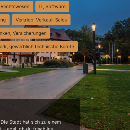
Rechtswesen
IT, Software
ung
Vertrieb, Verkauf, Sales
nken, Versicherungen
rk, gewerblich technische Berufe
 Die Stadt hat sich zu einem
 – egal, ob du frisch ins