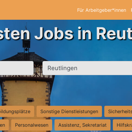
Für Arbeitgeber*innen
sten Jobs in Reut
Ort, Stadt
ildungsplätze
Sonstige Dienstleistungen
Sicherheit
ten
Personalwesen
Assistenz, Sekretariat
Hilfsk