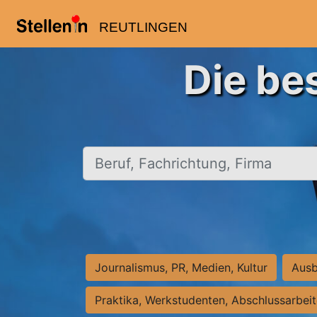
REUTLINGEN
Die be
Beruf, Fachrichtung, Firma
Journalismus, PR, Medien, Kultur
Ausb
Praktika, Werkstudenten, Abschlussarbei