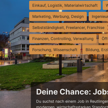
Einkauf, Logistik, Materialwirtschaft
W
Marketing, Werbung, Design
Ingenieu
Selbstständigkeit, Freelancer, Franchise
Finanzen, Controlling, Verwaltung
Öff
Forschung, Wissenschaft
Bildung, Erz
Deine Chance: Job
Du suchst nach einem Job in Reutlingen,
modernen, wirtschaftsstarken Standort e