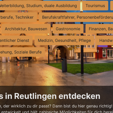
eiterbildung, Studium, duale Ausbildung
Tourismus
rberufe, Techniker
Berufskraftfahrer, Personenbeförder
Architektur, Bauwesen
Gastronomie
Finanzen, Ba
entlicher Dienst
Medizin, Gesundheit, Pflege
Handwe
iehung, Soziale Berufe
s in Reutlingen entdecken
 der wirklich zu dir passt? Dann bist du hier genau richtig!
ntwickelt und hält zahlreiche Möglichkeiten für dich bereit