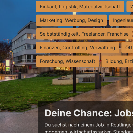
Einkauf, Logistik, Materialwirtschaft
W
Marketing, Werbung, Design
Ingenieu
Selbstständigkeit, Freelancer, Franchise
Finanzen, Controlling, Verwaltung
Öff
Forschung, Wissenschaft
Bildung, Erz
Deine Chance: Job
Du suchst nach einem Job in Reutlingen,
modernen, wirtschaftsstarken Standort e