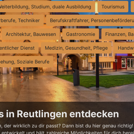
eiterbildung, Studium, duale Ausbildung
Tourismus
rberufe, Techniker
Berufskraftfahrer, Personenbeförder
Architektur, Bauwesen
Gastronomie
Finanzen, Ba
entlicher Dienst
Medizin, Gesundheit, Pflege
Handwe
iehung, Soziale Berufe
s in Reutlingen entdecken
 der wirklich zu dir passt? Dann bist du hier genau richtig!
ntwickelt und hält zahlreiche Möglichkeiten für dich bereit