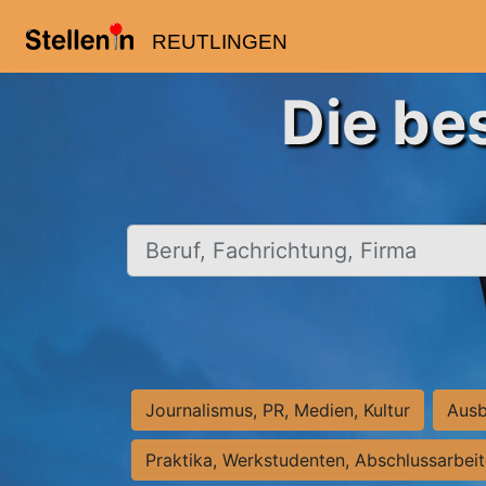
REUTLINGEN
Die be
Beruf, Fachrichtung, Firma
Journalismus, PR, Medien, Kultur
Ausb
Praktika, Werkstudenten, Abschlussarbei