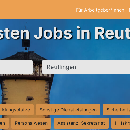
Für Arbeitgeber*innen
sten Jobs in Reut
Ort, Stadt
ildungsplätze
Sonstige Dienstleistungen
Sicherheit
ten
Personalwesen
Assistenz, Sekretariat
Hilfsk