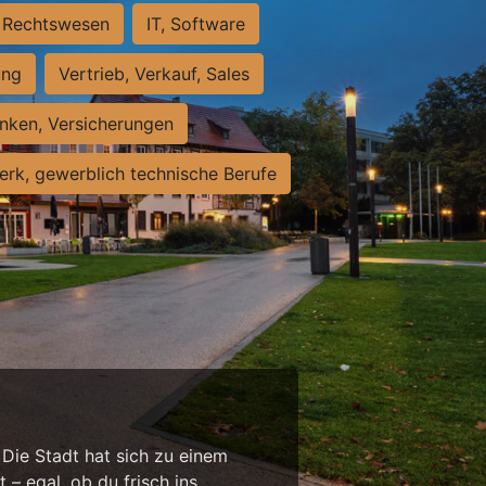
Rechtswesen
IT, Software
ung
Vertrieb, Verkauf, Sales
nken, Versicherungen
rk, gewerblich technische Berufe
 Die Stadt hat sich zu einem
 – egal, ob du frisch ins