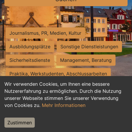
Journalismus, PR, Medien, Kultur
Ausbildungsplätze
Sonstige Dienstleistungen
Sicherheitsdienste
Management, Beratung
Praktika, Werkstudenten, Abschlussarbeiten
Wir verwenden Cookies, um Ihnen eine bessere
Personalwesen
Assistenz, Sekretariat
Nutzererfahrung zu ermöglichen. Durch die Nutzung
unserer Webseite stimmen Sie unserer Verwendung
Hilfskräfte, Aushilfs- und Nebenjobs
von Cookies zu.
Mehr Informationen
Einkauf, Logistik, Materialwirtschaft
Zustimmen
Weiterbildung, Studium, duale Ausbildung