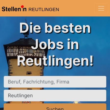
REUTLINGEN
Die besten
Jobs in
Reutlingen!
Beruf, Fachrichtung, Firma
Ort, Stadt
Suchen