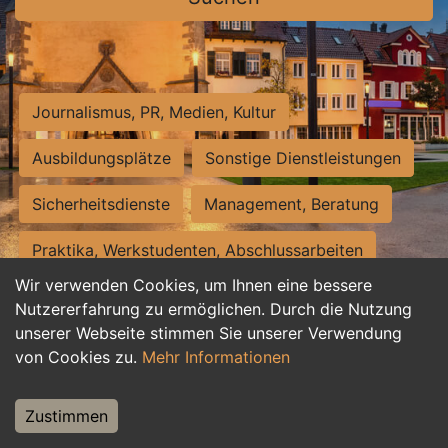
Journalismus, PR, Medien, Kultur
Ausbildungsplätze
Sonstige Dienstleistungen
Sicherheitsdienste
Management, Beratung
Praktika, Werkstudenten, Abschlussarbeiten
Wir verwenden Cookies, um Ihnen eine bessere
Personalwesen
Assistenz, Sekretariat
Nutzererfahrung zu ermöglichen. Durch die Nutzung
unserer Webseite stimmen Sie unserer Verwendung
Hilfskräfte, Aushilfs- und Nebenjobs
von Cookies zu.
Mehr Informationen
Einkauf, Logistik, Materialwirtschaft
Zustimmen
Weiterbildung, Studium, duale Ausbildung