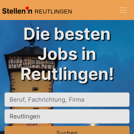
REUTLINGEN
Die besten
Jobs in
Reutlingen!
Beruf, Fachrichtung, Firma
Ort, Stadt
Suchen