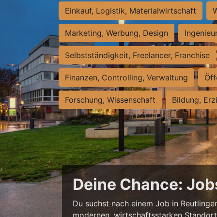
Einkauf, Logistik, Materialwirtschaft
W
Marketing, Werbung, Design
Ingenieu
Selbstständigkeit, Freelancer, Franchise
Finanzen, Controlling, Verwaltung
Öff
Forschung, Wissenschaft
Bildung, Erz
Deine Chance: Job
Du suchst nach einem Job in Reutlingen,
modernen, wirtschaftsstarken Standort e