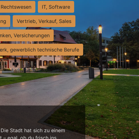
Rechtswesen
IT, Software
ung
Vertrieb, Verkauf, Sales
nken, Versicherungen
rk, gewerblich technische Berufe
 Die Stadt hat sich zu einem
 – egal, ob du frisch ins