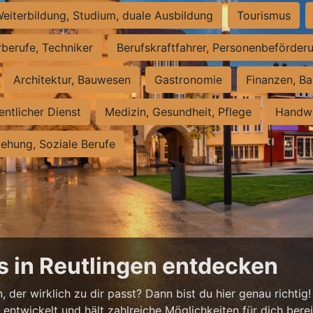
eiterbildung, Studium, duale Ausbildung
Tourismus
rberufe, Techniker
Berufskraftfahrer, Personenbeförder
Architektur, Bauwesen
Gastronomie
Finanzen, Ba
entlicher Dienst
Medizin, Gesundheit, Pflege
Handwe
iehung, Soziale Berufe
s in Reutlingen entdecken
 der wirklich zu dir passt? Dann bist du hier genau richtig!
ntwickelt und hält zahlreiche Möglichkeiten für dich bereit