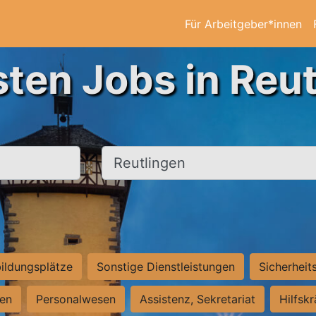
Für Arbeitgeber*innen
sten Jobs in Reut
Ort, Stadt
ildungsplätze
Sonstige Dienstleistungen
Sicherheit
ten
Personalwesen
Assistenz, Sekretariat
Hilfsk