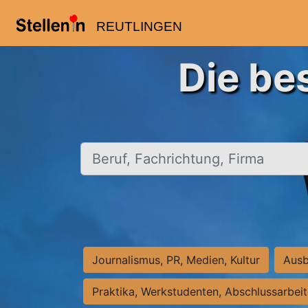
REUTLINGEN
Die be
Beruf, Fachrichtung, Firma
Journalismus, PR, Medien, Kultur
Ausb
Praktika, Werkstudenten, Abschlussarbei