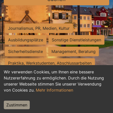
Journalismus, PR, Medien, Kultur
Ausbildungsplätze
Sonstige Dienstleistungen
Sicherheitsdienste
Management, Beratung
Praktika, Werkstudenten, Abschlussarbeiten
Wir verwenden Cookies, um Ihnen eine bessere
Personalwesen
Assistenz, Sekretariat
Nutzererfahrung zu ermöglichen. Durch die Nutzung
unserer Webseite stimmen Sie unserer Verwendung
Hilfskräfte, Aushilfs- und Nebenjobs
von Cookies zu.
Mehr Informationen
Einkauf, Logistik, Materialwirtschaft
Zustimmen
Weiterbildung, Studium, duale Ausbildung