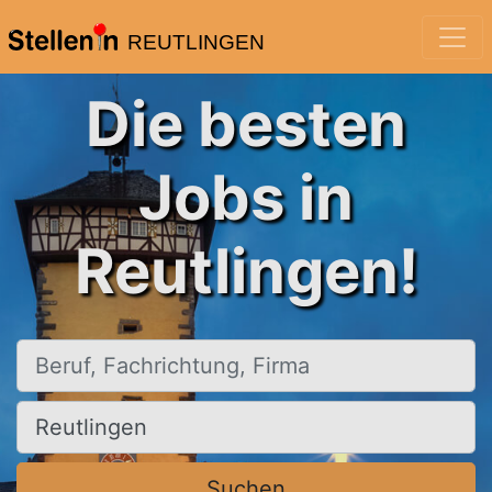
REUTLINGEN
Die besten
Jobs in
Reutlingen!
Beruf, Fachrichtung, Firma
Ort, Stadt
Suchen