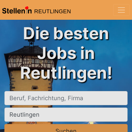
REUTLINGEN
Die besten
Jobs in
Reutlingen!
Beruf, Fachrichtung, Firma
Ort, Stadt
Suchen