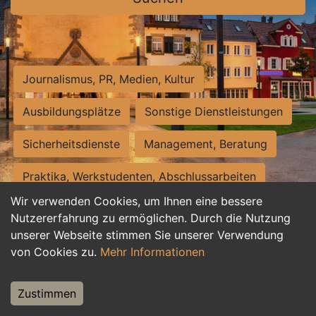
Journalismus, PR, Medien, Kultur
Ausbildungsplätze
Sonstige Dienstleistungen
Sicherheitsdienste
Management, Beratung
Praktika, Werkstudenten, Abschlussarbeiten
Wir verwenden Cookies, um Ihnen eine bessere
Personalwesen
Assistenz, Sekretariat
Nutzererfahrung zu ermöglichen. Durch die Nutzung
unserer Webseite stimmen Sie unserer Verwendung
Hilfskräfte, Aushilfs- und Nebenjobs
von Cookies zu.
Mehr Informationen
Einkauf, Logistik, Materialwirtschaft
Zustimmen
Weiterbildung, Studium, duale Ausbildung