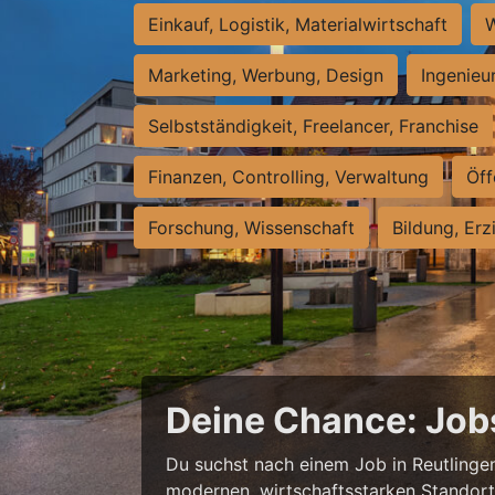
Einkauf, Logistik, Materialwirtschaft
W
Marketing, Werbung, Design
Ingenieu
Selbstständigkeit, Freelancer, Franchise
Finanzen, Controlling, Verwaltung
Öff
Forschung, Wissenschaft
Bildung, Erz
Deine Chance: Job
Du suchst nach einem Job in Reutlingen,
modernen, wirtschaftsstarken Standort e