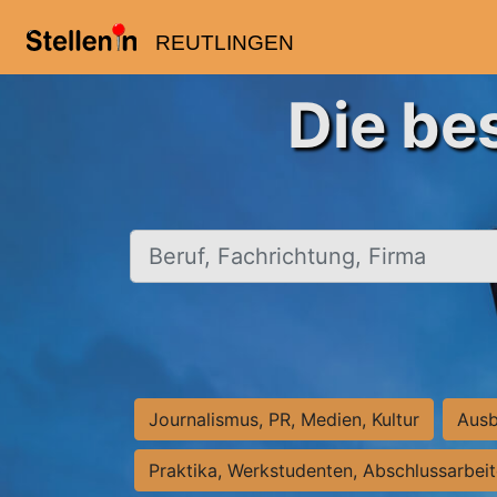
REUTLINGEN
Die be
Beruf, Fachrichtung, Firma
Journalismus, PR, Medien, Kultur
Ausb
Praktika, Werkstudenten, Abschlussarbei