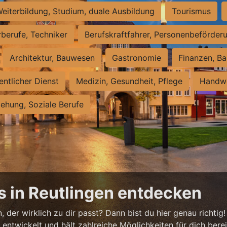
eiterbildung, Studium, duale Ausbildung
Tourismus
rberufe, Techniker
Berufskraftfahrer, Personenbeförder
Architektur, Bauwesen
Gastronomie
Finanzen, Ba
entlicher Dienst
Medizin, Gesundheit, Pflege
Handwe
iehung, Soziale Berufe
s in Reutlingen entdecken
 der wirklich zu dir passt? Dann bist du hier genau richtig!
ntwickelt und hält zahlreiche Möglichkeiten für dich bereit