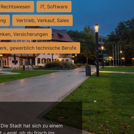
Rechtswesen
IT, Software
ung
Vertrieb, Verkauf, Sales
nken, Versicherungen
rk, gewerblich technische Berufe
 Die Stadt hat sich zu einem
 – egal, ob du frisch ins