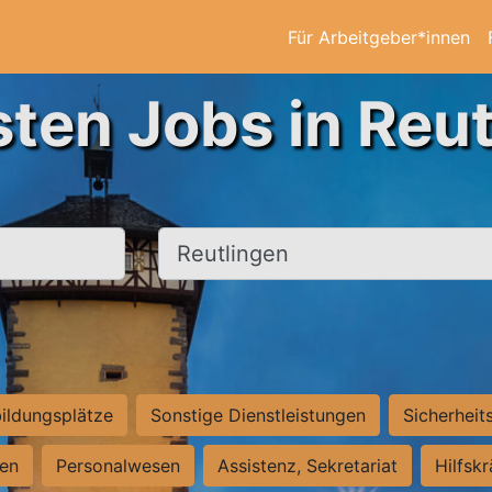
Für Arbeitgeber*innen
sten Jobs in Reut
Ort, Stadt
ildungsplätze
Sonstige Dienstleistungen
Sicherheit
ten
Personalwesen
Assistenz, Sekretariat
Hilfsk