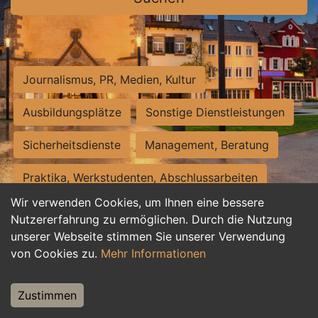
Journalismus, PR, Medien, Kultur
Ausbildungsplätze
Sonstige Dienstleistungen
Sicherheitsdienste
Management, Beratung
Praktika, Werkstudenten, Abschlussarbeiten
Wir verwenden Cookies, um Ihnen eine bessere
Personalwesen
Assistenz, Sekretariat
Nutzererfahrung zu ermöglichen. Durch die Nutzung
unserer Webseite stimmen Sie unserer Verwendung
Hilfskräfte, Aushilfs- und Nebenjobs
von Cookies zu.
Mehr Informationen
Einkauf, Logistik, Materialwirtschaft
Zustimmen
Weiterbildung, Studium, duale Ausbildung