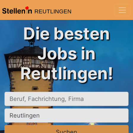
REUTLINGEN
Die besten
Jobs in
Reutlingen!
Beruf, Fachrichtung, Firma
Ort, Stadt
Suchen