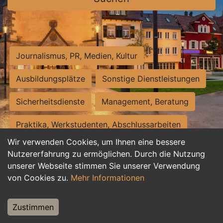
Journalismus, PR, Medien, Kultur
Ausbildungsplätze
Sonstige Dienstleistungen
Sicherheitsdienste
Management, Beratung
Praktika, Werkstudenten, Abschlussarbeiten
Wir verwenden Cookies, um Ihnen eine bessere
Personalwesen
Assistenz, Sekretariat
Nutzererfahrung zu ermöglichen. Durch die Nutzung
unserer Webseite stimmen Sie unserer Verwendung
Hilfskräfte, Aushilfs- und Nebenjobs
von Cookies zu.
Mehr Informationen
Einkauf, Logistik, Materialwirtschaft
Zustimmen
Weiterbildung, Studium, duale Ausbildung