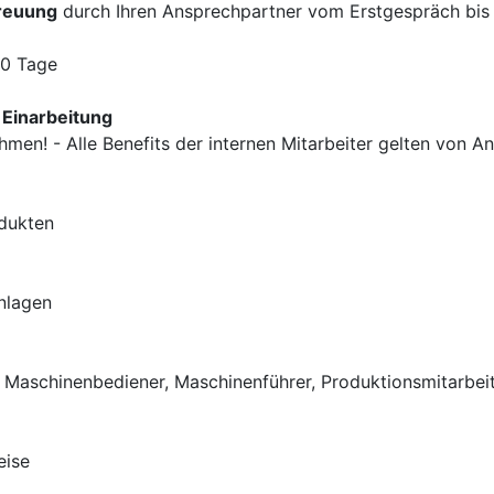
treuung
durch Ihren Ansprechpartner vom Erstgespräch bi
30 Tage
 Einarbeitung
hmen! - Alle Benefits der internen Mitarbeiter gelten von A
odukten
nlagen
s Maschinenbediener, Maschinenführer, Produktionsmitarbeit
eise