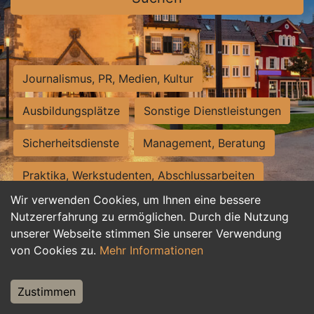
Journalismus, PR, Medien, Kultur
Ausbildungsplätze
Sonstige Dienstleistungen
Sicherheitsdienste
Management, Beratung
Praktika, Werkstudenten, Abschlussarbeiten
Wir verwenden Cookies, um Ihnen eine bessere
Personalwesen
Assistenz, Sekretariat
Nutzererfahrung zu ermöglichen. Durch die Nutzung
unserer Webseite stimmen Sie unserer Verwendung
Hilfskräfte, Aushilfs- und Nebenjobs
von Cookies zu.
Mehr Informationen
Einkauf, Logistik, Materialwirtschaft
Zustimmen
Weiterbildung, Studium, duale Ausbildung