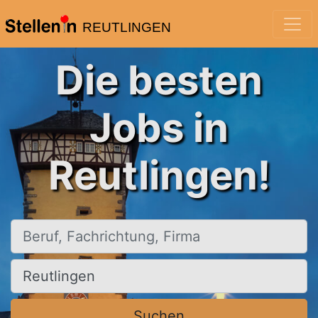
REUTLINGEN
Die besten
Jobs in
Reutlingen!
Beruf, Fachrichtung, Firma
Ort, Stadt
Suchen