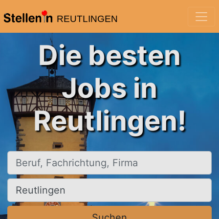
REUTLINGEN
Die besten
Jobs in
Reutlingen!
Beruf, Fachrichtung, Firma
Ort, Stadt
Suchen