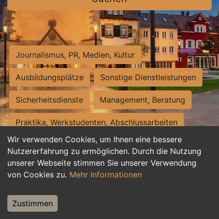
Journalismus, PR, Medien, Kultur
Ausbildungsplätze
Sonstige Dienstleistungen
Sicherheitsdienste
Management, Beratung
Praktika, Werkstudenten, Abschlussarbeiten
Wir verwenden Cookies, um Ihnen eine bessere
Personalwesen
Assistenz, Sekretariat
Nutzererfahrung zu ermöglichen. Durch die Nutzung
unserer Webseite stimmen Sie unserer Verwendung
Hilfskräfte, Aushilfs- und Nebenjobs
von Cookies zu.
Mehr Informationen
Einkauf, Logistik, Materialwirtschaft
Zustimmen
Weiterbildung, Studium, duale Ausbildung