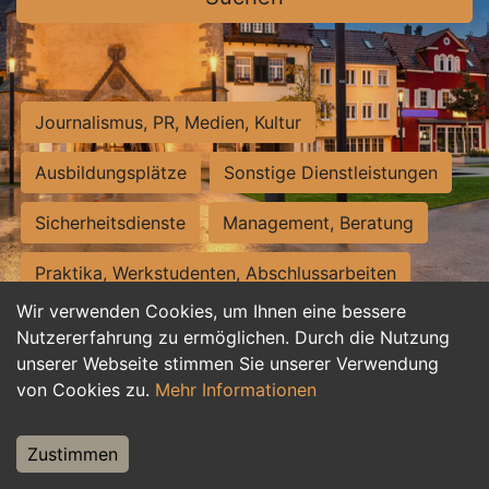
Journalismus, PR, Medien, Kultur
Ausbildungsplätze
Sonstige Dienstleistungen
Sicherheitsdienste
Management, Beratung
Praktika, Werkstudenten, Abschlussarbeiten
Wir verwenden Cookies, um Ihnen eine bessere
Personalwesen
Assistenz, Sekretariat
Nutzererfahrung zu ermöglichen. Durch die Nutzung
unserer Webseite stimmen Sie unserer Verwendung
Hilfskräfte, Aushilfs- und Nebenjobs
von Cookies zu.
Mehr Informationen
Einkauf, Logistik, Materialwirtschaft
Zustimmen
Weiterbildung, Studium, duale Ausbildung