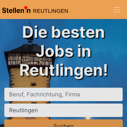
REUTLINGEN
Die besten
Jobs in
Reutlingen!
Beruf, Fachrichtung, Firma
Ort, Stadt
Suchen