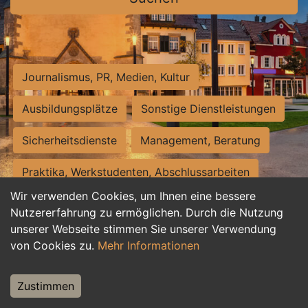
Journalismus, PR, Medien, Kultur
Ausbildungsplätze
Sonstige Dienstleistungen
Sicherheitsdienste
Management, Beratung
Praktika, Werkstudenten, Abschlussarbeiten
Wir verwenden Cookies, um Ihnen eine bessere
Personalwesen
Assistenz, Sekretariat
Nutzererfahrung zu ermöglichen. Durch die Nutzung
unserer Webseite stimmen Sie unserer Verwendung
Hilfskräfte, Aushilfs- und Nebenjobs
von Cookies zu.
Mehr Informationen
Einkauf, Logistik, Materialwirtschaft
Zustimmen
Weiterbildung, Studium, duale Ausbildung