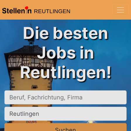
REUTLINGEN
Die besten
Jobs in
Reutlingen!
Beruf, Fachrichtung, Firma
Ort, Stadt
Suchen