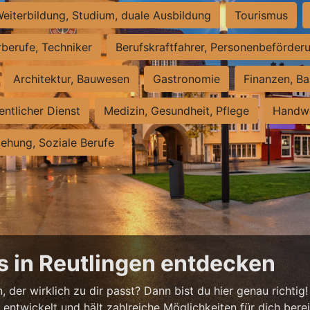
eiterbildung, Studium, duale Ausbildung
Tourismus
rberufe, Techniker
Berufskraftfahrer, Personenbeförder
Architektur, Bauwesen
Gastronomie
Finanzen, Ba
entlicher Dienst
Medizin, Gesundheit, Pflege
Handwe
iehung, Soziale Berufe
s in Reutlingen entdecken
 der wirklich zu dir passt? Dann bist du hier genau richtig!
ntwickelt und hält zahlreiche Möglichkeiten für dich bereit