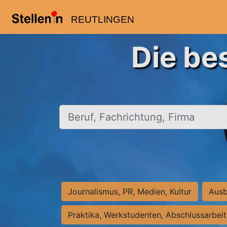
REUTLINGEN
Die be
Beruf, Fachrichtung, Firma
Journalismus, PR, Medien, Kultur
Ausb
Praktika, Werkstudenten, Abschlussarbei