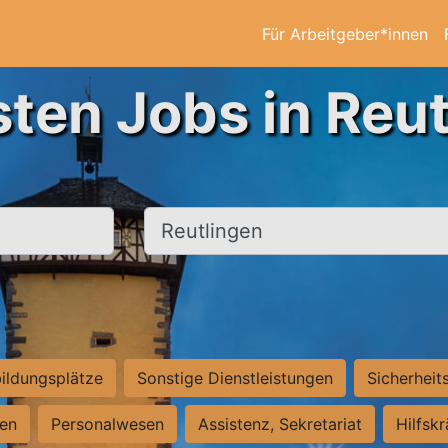
Für Arbeitgeber*innen
sten Jobs in Reut
Ort, Stadt
ildungsplätze
Sonstige Dienstleistungen
Sicherheit
ten
Personalwesen
Assistenz, Sekretariat
Hilfsk