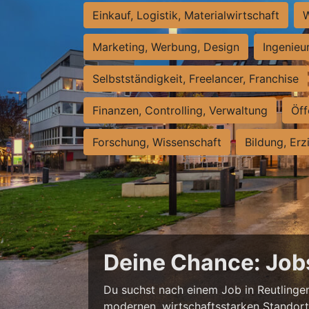
Einkauf, Logistik, Materialwirtschaft
W
Marketing, Werbung, Design
Ingenieu
Selbstständigkeit, Freelancer, Franchise
Finanzen, Controlling, Verwaltung
Öff
Forschung, Wissenschaft
Bildung, Erz
Deine Chance: Job
Du suchst nach einem Job in Reutlingen,
modernen, wirtschaftsstarken Standort e