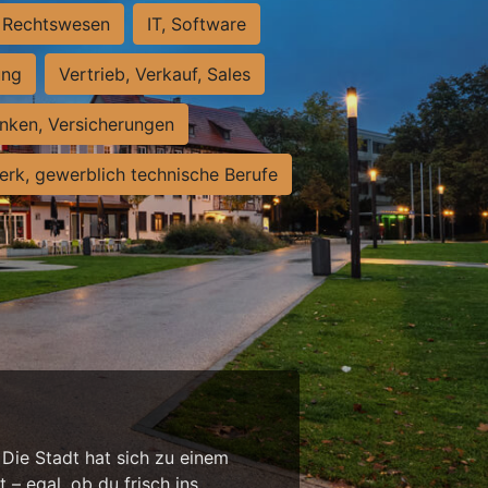
Rechtswesen
IT, Software
ung
Vertrieb, Verkauf, Sales
nken, Versicherungen
rk, gewerblich technische Berufe
 Die Stadt hat sich zu einem
 – egal, ob du frisch ins