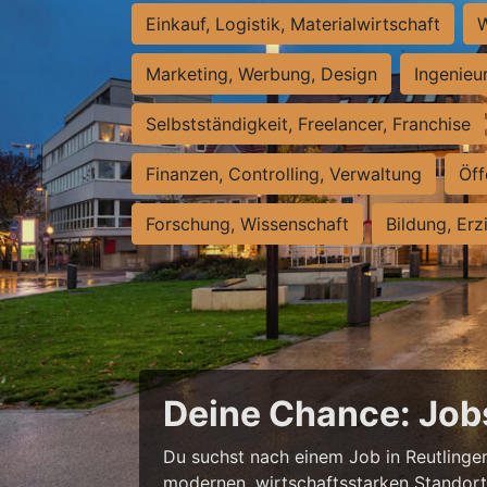
Einkauf, Logistik, Materialwirtschaft
W
Marketing, Werbung, Design
Ingenieu
Selbstständigkeit, Freelancer, Franchise
Finanzen, Controlling, Verwaltung
Öff
Forschung, Wissenschaft
Bildung, Erz
Deine Chance: Job
Du suchst nach einem Job in Reutlingen,
modernen, wirtschaftsstarken Standort e