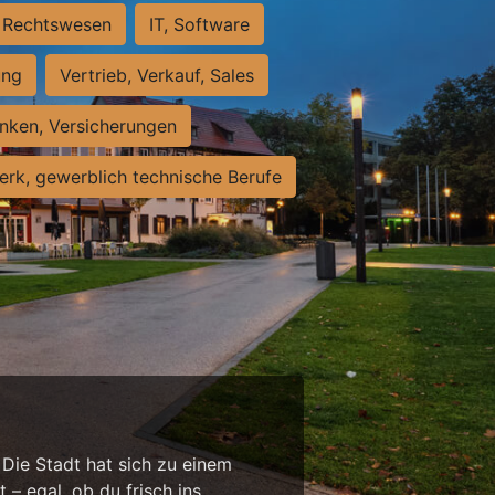
Rechtswesen
IT, Software
ung
Vertrieb, Verkauf, Sales
nken, Versicherungen
rk, gewerblich technische Berufe
 Die Stadt hat sich zu einem
 – egal, ob du frisch ins