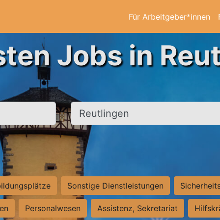
Für Arbeitgeber*innen
sten Jobs in Reut
Ort, Stadt
ildungsplätze
Sonstige Dienstleistungen
Sicherheit
ten
Personalwesen
Assistenz, Sekretariat
Hilfsk