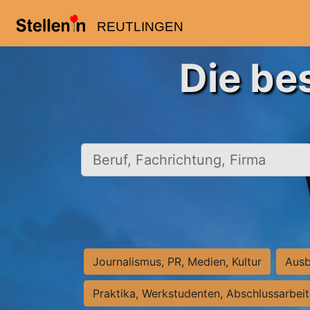
REUTLINGEN
Die be
Beruf, Fachrichtung, Firma
Journalismus, PR, Medien, Kultur
Ausb
Praktika, Werkstudenten, Abschlussarbei