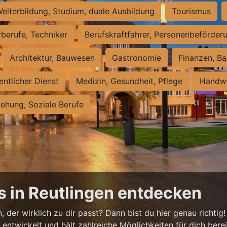
eiterbildung, Studium, duale Ausbildung
Tourismus
rberufe, Techniker
Berufskraftfahrer, Personenbeförder
Architektur, Bauwesen
Gastronomie
Finanzen, Ba
entlicher Dienst
Medizin, Gesundheit, Pflege
Handwe
iehung, Soziale Berufe
s in Reutlingen entdecken
 der wirklich zu dir passt? Dann bist du hier genau richtig!
ntwickelt und hält zahlreiche Möglichkeiten für dich bereit