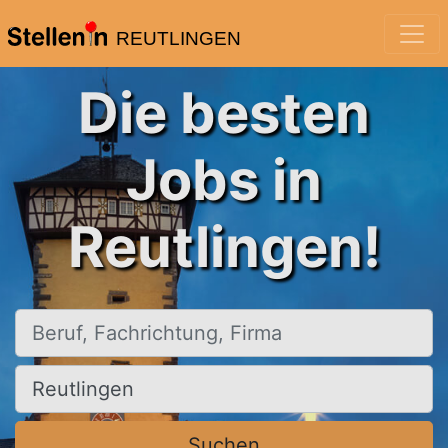
REUTLINGEN
Die besten
Jobs in
Reutlingen!
Beruf, Fachrichtung, Firma
Ort, Stadt
Suchen