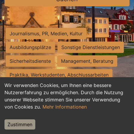
Journalismus, PR, Medien, Kultur
Ausbildungsplätze
Sonstige Dienstleistungen
Sicherheitsdienste
Management, Beratung
Praktika, Werkstudenten, Abschlussarbeiten
Wir verwenden Cookies, um Ihnen eine bessere
Personalwesen
Assistenz, Sekretariat
Nutzererfahrung zu ermöglichen. Durch die Nutzung
unserer Webseite stimmen Sie unserer Verwendung
Hilfskräfte, Aushilfs- und Nebenjobs
von Cookies zu.
Mehr Informationen
Einkauf, Logistik, Materialwirtschaft
Zustimmen
Weiterbildung, Studium, duale Ausbildung