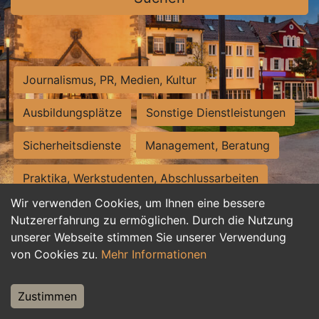
Journalismus, PR, Medien, Kultur
Ausbildungsplätze
Sonstige Dienstleistungen
Sicherheitsdienste
Management, Beratung
Praktika, Werkstudenten, Abschlussarbeiten
Wir verwenden Cookies, um Ihnen eine bessere
Personalwesen
Assistenz, Sekretariat
Nutzererfahrung zu ermöglichen. Durch die Nutzung
unserer Webseite stimmen Sie unserer Verwendung
Hilfskräfte, Aushilfs- und Nebenjobs
von Cookies zu.
Mehr Informationen
Einkauf, Logistik, Materialwirtschaft
Zustimmen
Weiterbildung, Studium, duale Ausbildung