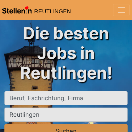
REUTLINGEN
Die besten
Jobs in
Reutlingen!
Beruf, Fachrichtung, Firma
Ort, Stadt
Suchen