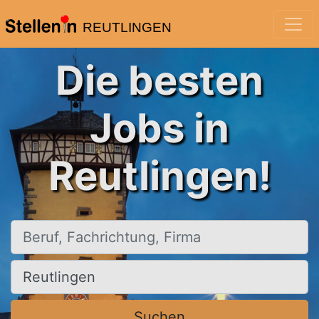
REUTLINGEN
Die besten
Jobs in
Reutlingen!
Beruf, Fachrichtung, Firma
Ort, Stadt
Suchen