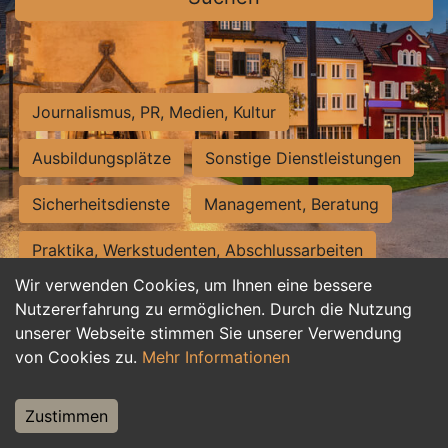
Journalismus, PR, Medien, Kultur
Ausbildungsplätze
Sonstige Dienstleistungen
Sicherheitsdienste
Management, Beratung
Praktika, Werkstudenten, Abschlussarbeiten
Wir verwenden Cookies, um Ihnen eine bessere
Personalwesen
Assistenz, Sekretariat
Nutzererfahrung zu ermöglichen. Durch die Nutzung
unserer Webseite stimmen Sie unserer Verwendung
Hilfskräfte, Aushilfs- und Nebenjobs
von Cookies zu.
Mehr Informationen
Einkauf, Logistik, Materialwirtschaft
Zustimmen
Weiterbildung, Studium, duale Ausbildung