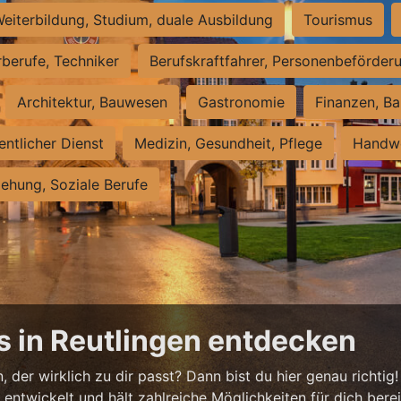
eiterbildung, Studium, duale Ausbildung
Tourismus
rberufe, Techniker
Berufskraftfahrer, Personenbeförder
Architektur, Bauwesen
Gastronomie
Finanzen, Ba
entlicher Dienst
Medizin, Gesundheit, Pflege
Handwe
iehung, Soziale Berufe
s in Reutlingen entdecken
 der wirklich zu dir passt? Dann bist du hier genau richtig!
ntwickelt und hält zahlreiche Möglichkeiten für dich bereit