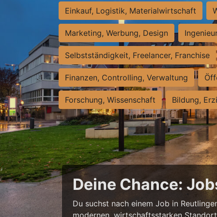
Einkauf, Logistik, Materialwirtschaft
W
Marketing, Werbung, Design
Ingenieu
Selbstständigkeit, Freelancer, Franchise
Finanzen, Controlling, Verwaltung
Öff
Forschung, Wissenschaft
Bildung, Erz
Deine Chance: Job
Du suchst nach einem Job in Reutlingen,
modernen, wirtschaftsstarken Standort e