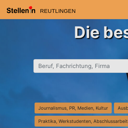
REUTLINGEN
Die be
Beruf, Fachrichtung, Firma
Journalismus, PR, Medien, Kultur
Ausb
Praktika, Werkstudenten, Abschlussarbei