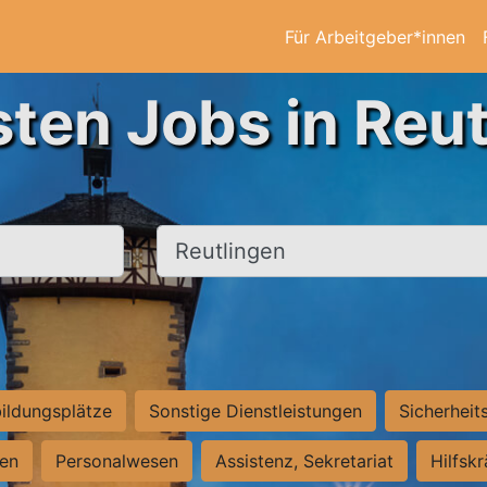
Für Arbeitgeber*innen
sten Jobs in Reut
Ort, Stadt
ildungsplätze
Sonstige Dienstleistungen
Sicherheit
ten
Personalwesen
Assistenz, Sekretariat
Hilfsk