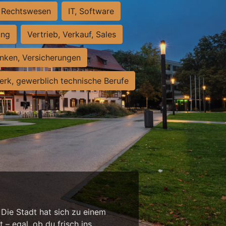
Rechtswesen
IT, Software
ung
Vertrieb, Verkauf, Sales
nken, Versicherungen
rk, gewerblich technische Berufe
 Die Stadt hat sich zu einem
 – egal, ob du frisch ins