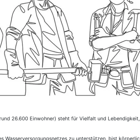
nd 26.600 Einwohner) steht für Vielfalt und Lebendigkeit, 
des Wasserversorgungsnetzes zu unterstützen, bist körperli