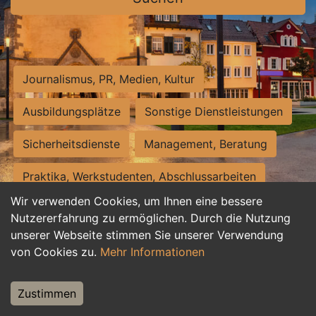
Journalismus, PR, Medien, Kultur
Ausbildungsplätze
Sonstige Dienstleistungen
Sicherheitsdienste
Management, Beratung
Praktika, Werkstudenten, Abschlussarbeiten
Wir verwenden Cookies, um Ihnen eine bessere
Personalwesen
Assistenz, Sekretariat
Nutzererfahrung zu ermöglichen. Durch die Nutzung
unserer Webseite stimmen Sie unserer Verwendung
Hilfskräfte, Aushilfs- und Nebenjobs
von Cookies zu.
Mehr Informationen
Einkauf, Logistik, Materialwirtschaft
Zustimmen
Weiterbildung, Studium, duale Ausbildung