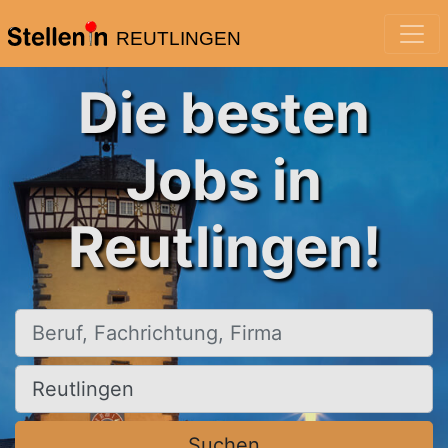
REUTLINGEN
Die besten
Jobs in
Reutlingen!
Beruf, Fachrichtung, Firma
Ort, Stadt
Suchen