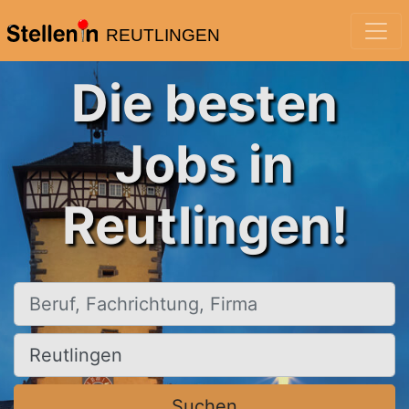
REUTLINGEN
Die besten
Jobs in
Reutlingen!
Beruf, Fachrichtung, Firma
Ort, Stadt
Suchen