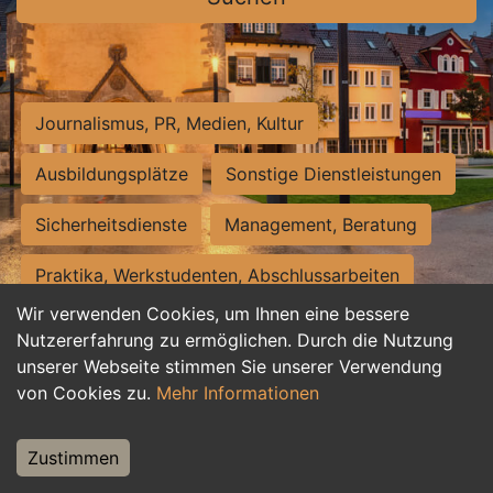
Journalismus, PR, Medien, Kultur
Ausbildungsplätze
Sonstige Dienstleistungen
Sicherheitsdienste
Management, Beratung
Praktika, Werkstudenten, Abschlussarbeiten
Wir verwenden Cookies, um Ihnen eine bessere
Personalwesen
Assistenz, Sekretariat
Nutzererfahrung zu ermöglichen. Durch die Nutzung
unserer Webseite stimmen Sie unserer Verwendung
Hilfskräfte, Aushilfs- und Nebenjobs
von Cookies zu.
Mehr Informationen
Einkauf, Logistik, Materialwirtschaft
Zustimmen
Weiterbildung, Studium, duale Ausbildung