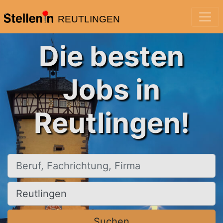
REUTLINGEN
Die besten
Jobs in
Reutlingen!
Beruf, Fachrichtung, Firma
Ort, Stadt
Suchen