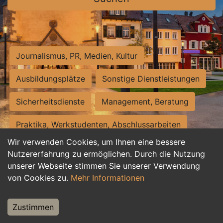
Journalismus, PR, Medien, Kultur
Ausbildungsplätze
Sonstige Dienstleistungen
Sicherheitsdienste
Management, Beratung
Praktika, Werkstudenten, Abschlussarbeiten
Wir verwenden Cookies, um Ihnen eine bessere
Personalwesen
Assistenz, Sekretariat
Nutzererfahrung zu ermöglichen. Durch die Nutzung
unserer Webseite stimmen Sie unserer Verwendung
Hilfskräfte, Aushilfs- und Nebenjobs
von Cookies zu.
Mehr Informationen
Einkauf, Logistik, Materialwirtschaft
Zustimmen
Weiterbildung, Studium, duale Ausbildung